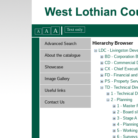
Hierarchy Browser
Advanced Search
LDC - Livingston Dev
About the catalogue
BD - Corporation 
CD - Commercial D
Showcase
CX - Chief Execut
FD - Financial an
Image Gallery
PS - Property Ser
TD - Technical Dir
Useful links
1 - Technical D
2 - Planning
Contact Us
1 - Master 
2 - Board s
3 - Stage A 
4 - Planning
5 - Working
6 - Surveys